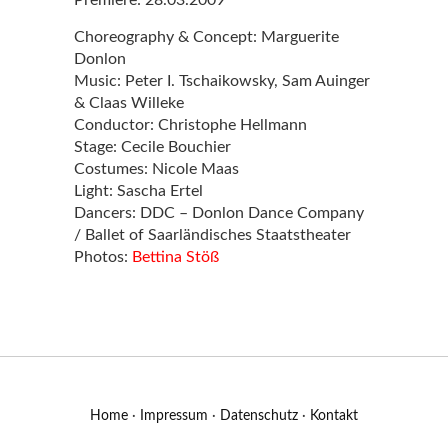
Premiere: 28.03.2009
Choreography & Concept: Marguerite
Donlon
Music: Peter I. Tschaikowsky, Sam Auinger
& Claas Willeke
Conductor: Christophe Hellmann
Stage: Cecile Bouchier
Costumes: Nicole Maas
Light: Sascha Ertel
Dancers: DDC – Donlon Dance Company
/ Ballet of Saarländisches Staatstheater
Photos:
Bettina Stöß
Home
·
Impressum
·
Datenschutz
·
Kontakt