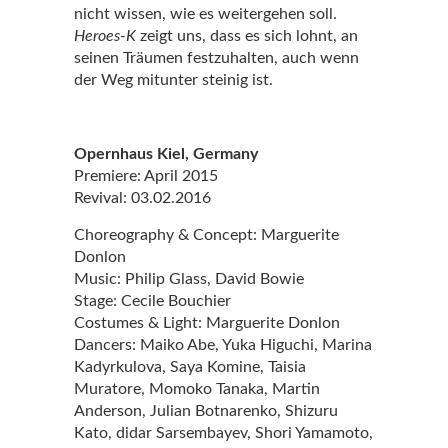
nicht wissen, wie es weitergehen soll.
Heroes-K
zeigt uns, dass es sich lohnt, an
seinen Träumen festzuhalten, auch wenn
der Weg mitunter steinig ist.
Opernhaus Kiel, Germany
Premiere: April 2015
Revival: 03.02.2016
Choreography & Concept: Marguerite
Donlon
Music: Philip Glass, David Bowie
Stage: Cecile Bouchier
Costumes & Light: Marguerite Donlon
Dancers: Maiko Abe, Yuka Higuchi, Marina
Kadyrkulova
,
Saya Komine
,
Taisia
Muratore
,
Momoko Tanaka
, Martin
Anderson, Julian Botnarenko, Shizuru
Kato, didar Sarsembayev, Shori Yamamoto,